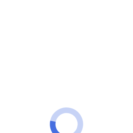
Mais Que Interessante
Encontramos opções com base nas suas respostas.
Veja como conseguir agora!
ANÚNCIOS