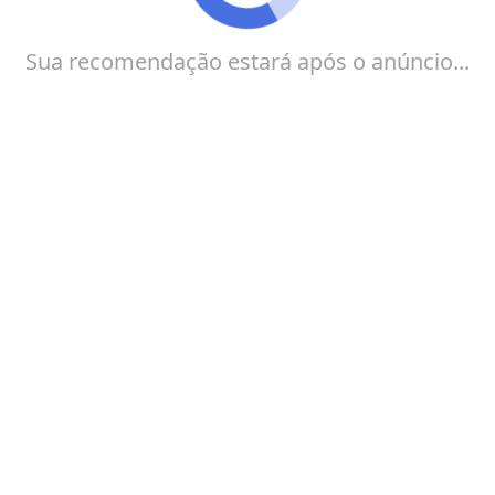
Sua recomendação estará após o anúncio...
O que você busca na Shein?
Roupas Grátis
Participar de Sorteios