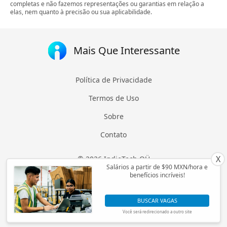
completas e não fazemos representações ou garantias em relação a
elas, nem quanto à precisão ou sua aplicabilidade.
Mais Que Interessante
Política de Privacidade
Termos de Uso
Sobre
Contato
X
© 2026 IndieTech OÜ
Salários a partir de $90 MXN/hora e
Registry Code: 14805865
benefícios incríveis!
Todos os direitos reservados
Feito com ❤ na Estônia
BUSCAR VAGAS
Você será redirecionado a outro site